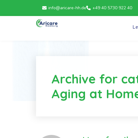
info@aricare-hh.de
+49 40 5730 922 40
L
Archive for ca
Aging at Hom