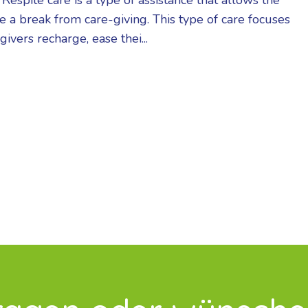
Respite care is a type of assistance that allows the
ke a break from care-giving. This type of care focuses
ivers recharge, ease thei...