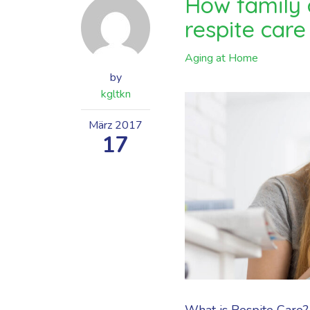
How family 
respite care
Aging at Home
by
kgltkn
März
2017
17