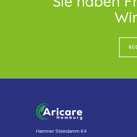
Sie haben F
Wir
RÜ
Hammer Steindamm 64