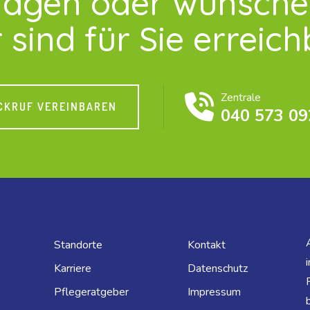
ragen oder wünsch
 sind für Sie erreich
Zentrale
CKRUF VEREINBAREN
040 573 09
Standorte
Kontakt
Karriere
Datenschutz
Pflegeratgeber
Impressum