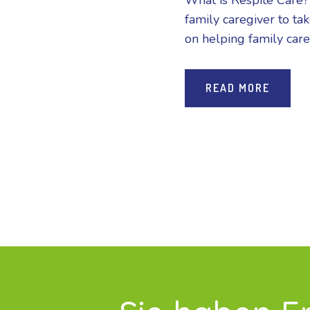
What is Respite Care? 
family caregiver to ta
on helping family careg
READ MORE