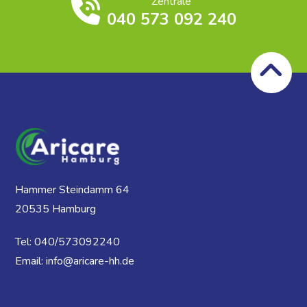
Zentrale
040 573 092 240
Hammer Steindamm 64
20535 Hamburg
Tel: 040/573092240
Email: info@aricare-hh.de