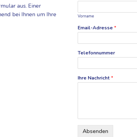
rmular aus. Einer
hend bei Ihnen um Ihre
Vorname
Email-Adresse
*
N
Telefonnummer
a
c
h
r
Ihre Nachricht
*
i
c
h
t
N
a
c
h
n
Absenden
a