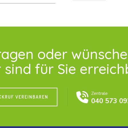
m
e
T
e
l
e
f
o
ragen oder wünsch
n
n
u
 sind für Sie erreich
m
m
e
r
Zentrale
CKRUF VEREINBAREN
040 573 09