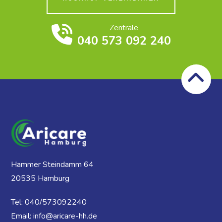
Zentrale
040 573 092 240
Hammer Steindamm 64
20535 Hamburg
Tel: 040/573092240
Email: info@aricare-hh.de