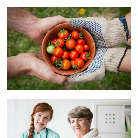
Education center
Calculating the cost of care
VIEW DETAIL
Photos Gallery
NanoCare historical photos