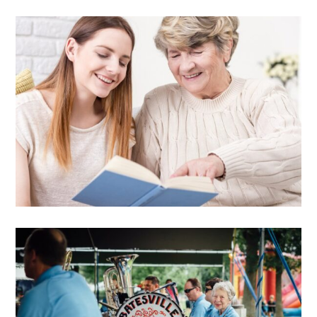
Free guide
Free senior care decision
guide
VIEW DETAIL
Education center
Free guide
Consumer rights