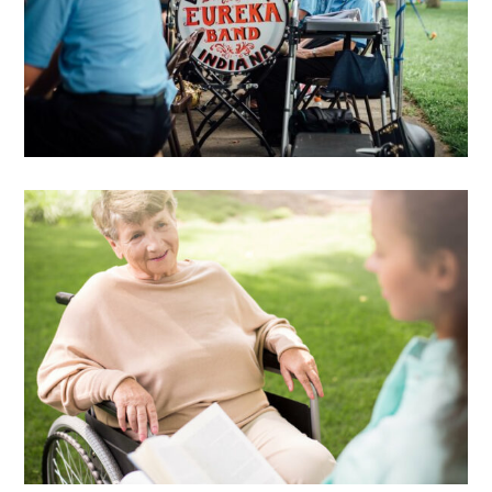
VIEW DETAIL
Training and Support
Advisor care giving guide
VIEW DETAIL