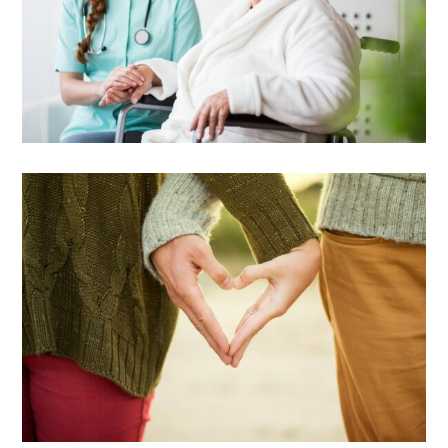
VIEW DETAIL
Free guide
When is home care helpful?
VIEW DETAIL