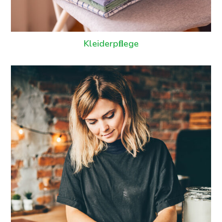
Kleiderpﬂege