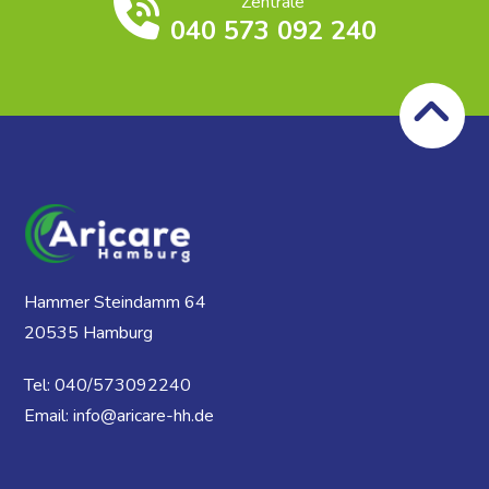
Zentrale
040 573 092 240
Hammer Steindamm 64
20535 Hamburg
Tel: 040/573092240
Email: info@aricare-hh.de